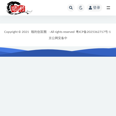
登录
全部
Copyright © 2021
顺利创富圈
- All rights reserved
粤ICP备2025362717号-1
京公网安备中