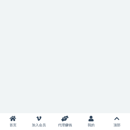
首页
加入会员
代理赚钱
我的
顶部