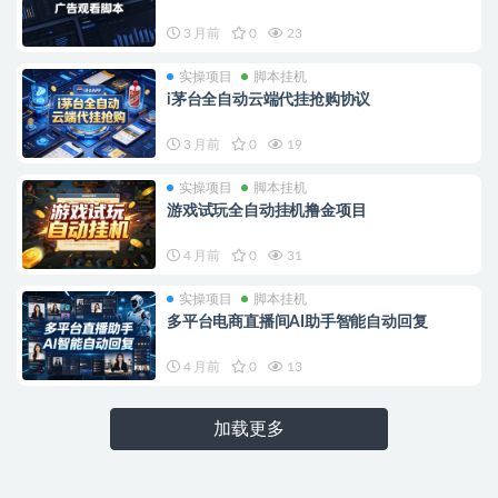
3 月前
0
23
实操项目
脚本挂机
i茅台全自动云端代挂抢购协议
3 月前
0
19
实操项目
脚本挂机
游戏试玩全自动挂机撸金项目
4 月前
0
31
实操项目
脚本挂机
多平台电商直播间AI助手智能自动回复
4 月前
0
13
加载更多