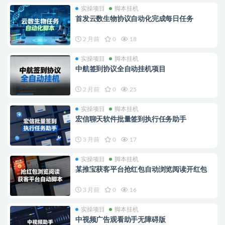
实操项目
脚本挂机
首发云数生物协议自动化完成每日任务
2 月前
0
18
实操项目
脚本挂机
中航签到协议全自动挂机项目
2 月前
0
25
实操项目
脚本挂机
宏信聊天软件批量签到执行任务助手
3 月前
0
17
实操项目
脚本挂机
某推宝获客平台抢红包自动浏览阅读开红包
3 月前
0
16
实操项目
脚本挂机
中视频广告观看助手无障碍版