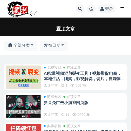
登录
置顶文章
置顶文章
全部分类
发布日期
免费项目
在线工具
AI批量视频混剪裂变工具！视频带货,电商，
本地生活，团购，影视解说，切片，自媒体，
工作室必备神器！
2 年前
1
588.7K
游戏专区
置顶文章
抖音免广告小游戏网页版
2 年前
11
2999.3K
实操项目
置顶文章