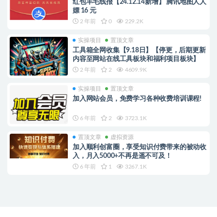
红包羊毛线报【24.12.14新增】 腾讯地图人人
嫖 16 元
2 年前
0
229.2K
实操项目
置顶文章
工具箱全网收集【9.18日】【停更，后期更新
内容至网站在线工具板块和福利项目板块】
2 年前
2
4609.9K
实操项目
置顶文章
加入网站会员，免费学习各种收费培训课程!
6 年前
2
3723.1K
置顶文章
虚拟资源
加入顺利创富圈，享受知识付费带来的被动收
入，月入5000+不再是遥不可及！
6 年前
1
3267.1K