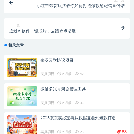
上一篇
小红书带货玩法教你如何打造爆款笔记销量倍增
下一篇
通过AI软件一键成片，去蹭热点话题
相关文章
秦汉云联协议项目
实操项目
2 月前
42
微信多账号聚合管理工具
实操项目
2 月前
33
2026京东实战宝典从数据复盘到爆款打造
实操项目
2 月前
23
9.8