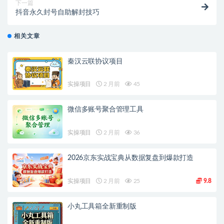
下一篇
抖音永久封号自助解封技巧
相关文章
秦汉云联协议项目
实操项目
2 月前
45
微信多账号聚合管理工具
实操项目
2 月前
36
2026京东实战宝典从数据复盘到爆款打造
实操项目
2 月前
25
9.8
小丸工具箱全新重制版