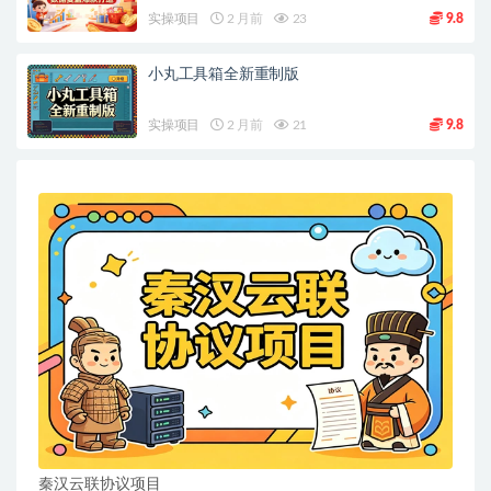
实操项目
2 月前
23
9.8
小丸工具箱全新重制版
实操项目
2 月前
21
9.8
秦汉云联协议项目