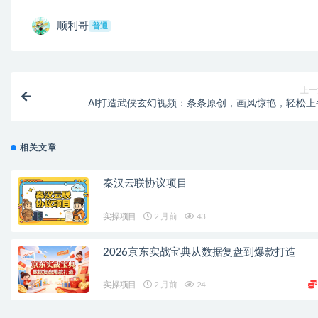
顺利哥
普通
上一
AI打造武侠玄幻视频：条条原创，画风惊艳，轻松上
相关文章
秦汉云联协议项目
实操项目
2 月前
43
2026京东实战宝典从数据复盘到爆款打造
实操项目
2 月前
24