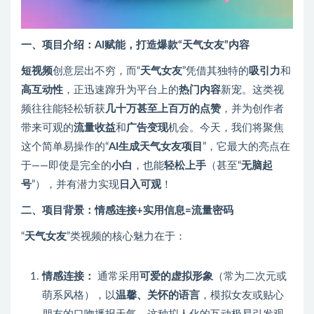
一、项目介绍：AI赋能，打造爆款“天气女友”内容
短视频
创意层出不穷，而“
天气女友
”凭借其独特的
吸引力
和
高互动性
，正迅速蹿升为平台上的
热门内容
新宠。这类视
频往往能轻松斩获
几十万甚至上百万的点赞
，并为创作者
带来可观的
流量收益
和
广告变现
机会。今天，我们将聚焦
这个简单易操作的“
AI生成天气女友项目
”，它最大的亮点在
于——即使是完全的
小白
，也能
轻松上手
（甚至“
无脑起
号
”），并有潜力实现
日入可观
！
二、项目背景：情感连接+实用信息=流量密码
“
天气女友
”类视频的核心魅力在于：
情感连接：
通常采用
可爱的虚拟形象
（常为二次元或
萌系风格），以
温馨、关怀的语言
，模拟女友或贴心