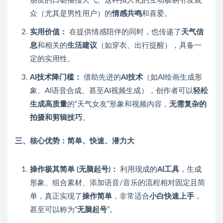
朋友的口吻播报天气。这种拟人化的互动极易引发观
众（尤其是男性用户）的
情感共鸣
和喜爱。
实用价值：
在提供情感陪伴的同时，也传递了
天气信
息
和相关的
生活建议
（如穿衣、出行提醒），具备一
定的实用性。
AI技术降门槛：
借助先进的
AI技术
（如AI绘画生成形
象、AI语音合成、甚至AI视频生成），创作者可以
轻松
生成高质量
的“天气女友”形象和视频内容，
无需复杂的
拍摄和剪辑技巧
。
三、核心优势：简单、快速、潜力大
操作极其简单 (无脑起号)：
利用现成的
AI工具
，生成
形象、组合素材、添加语音/音乐的流程相对固定且简
单，真正实现了
操作简单
，非常适合
小白快速上手
，
甚至可以称为“
无脑起号
”。