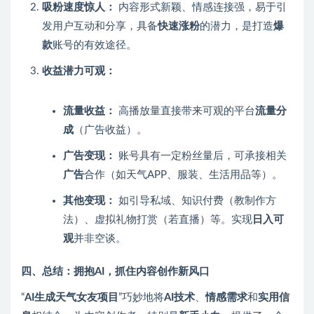
吸粉速度惊人：
内容形式新颖、情感连接强，易于引
发用户互动和分享，具备
快速涨粉
的潜力，是打造
爆
款
账号的有效途径。
收益潜力可观：
流量收益：
高播放量直接带来可观的平台
流量分
成
（广告收益）。
广告变现：
账号具有一定粉丝量后，可承接相关
广告
合作（如天气APP、服装、生活用品等）。
其他变现：
如引导私域、知识付费（教制作方
法）、虚拟礼物打赏（若直播）等。实现
日入可
观
并非空谈。
四、总结：拥抱AI，抓住内容创作新风口
“
AI生成天气女友项目
”巧妙地将
AI技术
、
情感需求
和
实用信