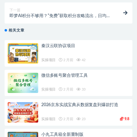
松创作场景、修改内容，免费无限制！
下一篇
即梦AI积分不够用？“免费”获取积分攻略流出，日均千
分是真的吗？
相关文章
秦汉云联协议项目
实操项目
2 月前
42
微信多账号聚合管理工具
实操项目
2 月前
33
2026京东实战宝典从数据复盘到爆款打造
实操项目
2 月前
23
9.8
小丸工具箱全新重制版