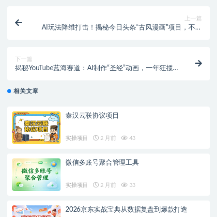
上一篇
AI玩法降维打击！揭秘今日头条“古风漫画”项目，不拍
不剪，3天收益1000+！
下一篇
揭秘YouTube蓝海赛道：AI制作“圣经”动画，一年狂揽
32万订阅，月入$6K！
相关文章
秦汉云联协议项目
实操项目
2 月前
43
微信多账号聚合管理工具
实操项目
2 月前
33
2026京东实战宝典从数据复盘到爆款打造