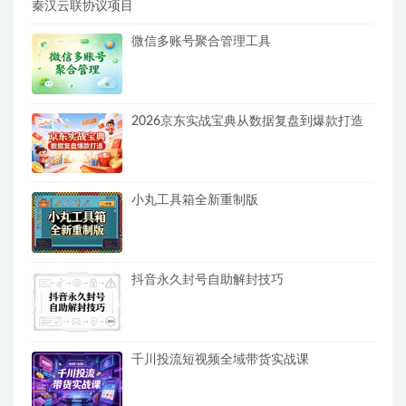
秦汉云联协议项目
微信多账号聚合管理工具
2026京东实战宝典从数据复盘到爆款打造
小丸工具箱全新重制版
抖音永久封号自助解封技巧
千川投流短视频全域带货实战课