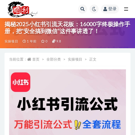
登录
全部
揭秘2025小红书引流天花板：16000字终极操作手
册，把“安全搞到微信”这件事讲透了！
实操项目
1 年前
0
9.8
当前位置：
首页
全部分类
实操项目
正文