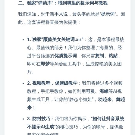
二、独家“弹药库”：喂到嘴里的提示词与教程
我们深知，对于新手来说，最头疼的就是“
提示词
”。因
此，这套课程将直接为你提供：
1. 独家“颜值美女关键词.xls”
：这，是本课程最核
心、最值钱的部分！我们为你整理了海量的、经
过平台筛选的
优质提示词
，你只需
复制、粘贴
，
即可在
即梦
等AI绘画工具中，生成惊艳的美女图
片。
2. 视频教程，保姆级教学
：我们将通过多个视频
教程，手把手教你，如何利用
可灵、海螺
等AI视
频生成工具，让你的“静态小姐姐”，
动起来、舞起
来
！
3. 防封技巧
：我们将为你揭示，“
如何让抖音系统
不提示AI生成
”的核心技巧，为你的账号，提供最