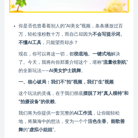
你是否也曾看着别人的“AI美女”视频，条条播放过百
万，轻松涨粉数十万，而自己却因为
不会写提示词、
不懂AI工具
，只能望而却步？
现在，你可以将这一切，都
彻底地、一键式地
解决
了。今天，我将向你郑重介绍这个，堪称“
流量收割机
”
的全新玩法——
AI美女护士跳舞
。
一、核心破局：我们不“拍”视频，我们“生”视频
这个玩法的灵魂，在于我们彻底
摆脱了对“真人模特”和
“拍摄设备”的依赖
。
我们将为你提供一套完整的
AI工作流
，让你能轻松
地，将脑海中的想法，变为一个个
活色生香、能歌善
舞
的“
虚拟小姐姐
”。