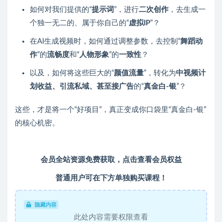
如何对我们提供的“
提示词
”，进行
二次创作
，去生成一
个独一无二的、属于你自己的“
虚拟IP
”？
在AI生成视频时，如何通过调整参数，去控制“
舞蹈动
作
”的
流畅度
和“
人物形象
”的
一致性
？
以及，如何将这些巨大的“
颜值流量
”，转化为
中视频计
划收益、引流私域、甚至接广告
的“
真金白-银
”？
这些，才是将一个“好项目”，真正变成你口袋里“真金白-银”
的核心机密。
会员全站资源免费获取，点击查看会员权益
普通用户可在下方单独购买课程！
隐藏内容
此处内容需要权限查看