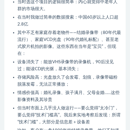
当时选这个项目的逻辑很简单：内心就觉得中老年人
群的市场很大。
在当时我做过简单的数据搜索：中国60岁以上人口超
2.8亿
其中不乏有家庭存着老物件——结婚录像带（80年代最
流行）、家庭VCD光盘（90年代婚礼标配）、甚至老
式胶片机拍的影像。这些东西在当年是“宝贝”，但现
在：
设备消失了：能放VHS录像带的录像机，90后没见
过；能读CD的光驱，基本消失；
存储风险高：光盘放久了会发霉、划痕，录像带磁粉
脱落发霉，无法正常播放；
情感价值高：婚礼录像、孩子满月、父母金婚……这些
影像资料及其珍贵
但当时市面上几乎没人做这行——要么觉得“太冷门”，
要么觉得“技术门槛高”。我后来实地考察后发现：所谓
“技术门槛”，大部分是信息差＋设备差