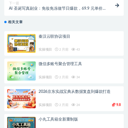
下一篇
AI 圣诞写真副业：免妆免冻做节日爆款，69.9 元单价
狂卖 1700 + 的赚钱玩法
相关文章
秦汉云联协议项目
实操项目
2 月前
43
微信多账号聚合管理工具
实操项目
2 月前
34
2026京东实战宝典从数据复盘到爆款打造
实操项目
2 月前
24
9.8
小丸工具箱全新重制版