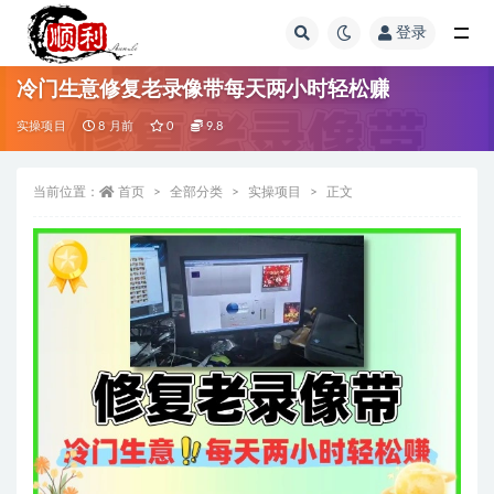
登录
全部
冷门生意修复老录像带每天两小时轻松赚
实操项目
8 月前
0
9.8
当前位置：
首页
全部分类
实操项目
正文