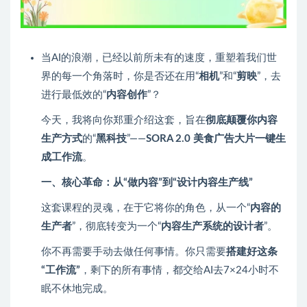
当AI的浪潮，已经以前所未有的速度，重塑着我们世
界的每一个角落时，你是否还在用“
相机
”和“
剪映
”，去
进行最低效的“
内容创作
”？
今天，我将向你郑重介绍这套，旨在
彻底颠覆你内容
生产方式
的“
黑科技
”——
SORA 2.0 美食广告大片一键生
成工作流
。
一、核心革命：从“做内容”到“设计内容生产线”
这套课程的灵魂，在于它将你的角色，从一个“
内容的
生产者
”，彻底转变为一个“
内容生产系统的设计者
”。
你不再需要手动去做任何事情。你只需要
搭建好这条
“工作流”
，剩下的所有事情，都交给AI去7×24小时不
眠不休地完成。