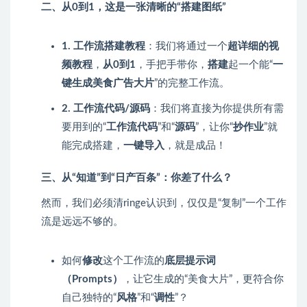
二、从0到1，这是一张清晰的“搭建图纸”
1. 工作流搭建教程
：我们将通过一个
超详细的视
频教程
，
从0到1
，手把手带你，
搭建
起一个能“
一
键生成美食广告大片
”的完整工作流。
2. 工作流代码/源码
：我们将直接为你提供所有需
要用到的“
工作流代码
”和“
源码
”，让你“
抄作业
”就
能完成搭建，
一键导入
，就是成品！
三、从“知道”到“日产百条”：你差了什么？
然而，我们必须清ringe认识到，仅仅是“复制”一个工作
流是远远不够的。
如何
修改
这个工作流的
底层提示词
（Prompts）
，让它生成的“美食大片”，更符合你
自己独特的“
风格
”和“
调性
”？