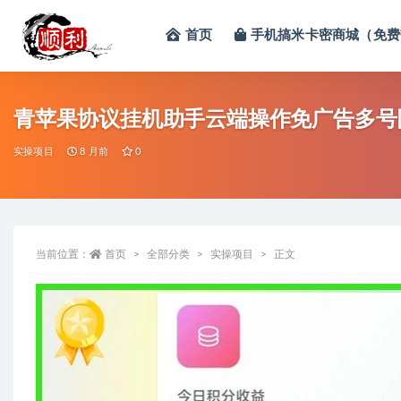
首页
手机搞米卡密商城（免费
全部
青苹果协议挂机助手云端操作免广告多号
实操项目
8 月前
0
当前位置：
首页
全部分类
实操项目
正文