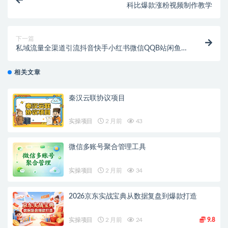
科比爆款涨粉视频制作教学
下一篇
私域流量全渠道引流抖音快手小红书微信QQB站闲鱼高
效转化技术
相关文章
秦汉云联协议项目
实操项目
2 月前
43
微信多账号聚合管理工具
实操项目
2 月前
34
2026京东实战宝典从数据复盘到爆款打造
实操项目
2 月前
24
9.8