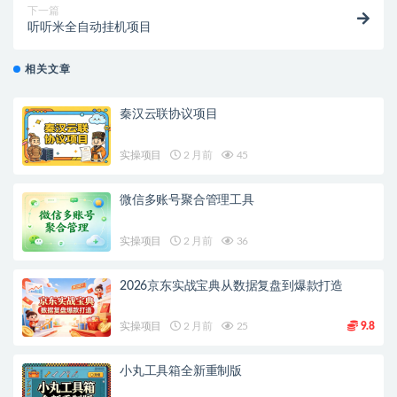
下一篇
听听米全自动挂机项目
相关文章
秦汉云联协议项目
实操项目
2 月前
45
微信多账号聚合管理工具
实操项目
2 月前
36
2026京东实战宝典从数据复盘到爆款打造
实操项目
2 月前
25
9.8
小丸工具箱全新重制版