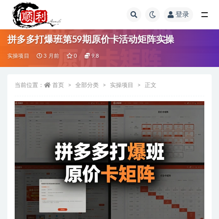
登录
全部
拼多多打爆班第59期原价卡活动矩阵实操
实操项目
3 月前
0
9.8
当前位置：
首页
全部分类
实操项目
正文