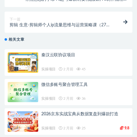
公开，附带ai资料包
下一篇
剪辑 生意-剪辑师个人ip流量思维与运营策略课（27节
视频课）
相关文章
秦汉云联协议项目
实操项目
2 月前
45
微信多账号聚合管理工具
实操项目
2 月前
36
2026京东实战宝典从数据复盘到爆款打造
实操项目
2 月前
25
9.8