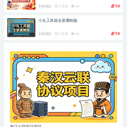
实操项目
2 月前
24
9.8
小丸工具箱全新重制版
实操项目
2 月前
21
9.8
秦汉云联协议项目