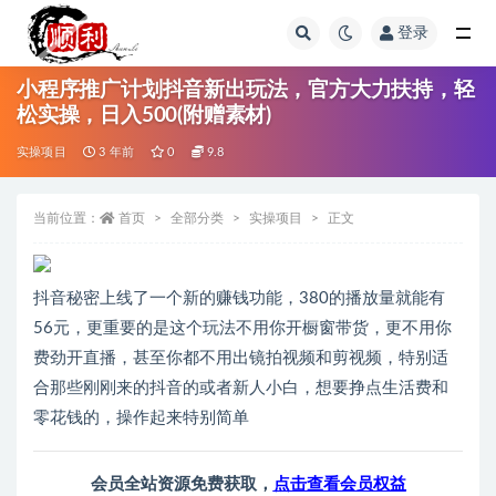
登录
全部
小程序推广计划抖音新出玩法，官方大力扶持，轻
松实操，日入500(附赠素材)
实操项目
3 年前
0
9.8
当前位置：
首页
全部分类
实操项目
正文
抖音秘密上线了一个新的赚钱功能，380的播放量就能有
56元，更重要的是这个玩法不用你开橱窗带货，更不用你
费劲开直播，甚至你都不用出镜拍视频和剪视频，特别适
合那些刚刚来的抖音的或者新人小白，想要挣点生活费和
零花钱的，操作起来特别简单
会员全站资源免费获取，
点击查看会员权益