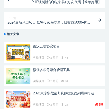
PHP强制跳QQ名片添加好友代码【简单好用】
下一篇
2024最新风口项目 低密度蓝海赛道，日收益5000+周
收益4w+ 无脑操作，保…
相关文章
秦汉云联协议项目
实操项目
2 月前
43
微信多账号聚合管理工具
实操项目
2 月前
34
2026京东实战宝典从数据复盘到爆款打造
实操项目
2 月前
24
9.8