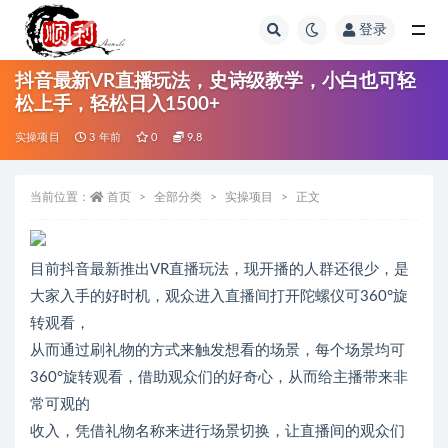
登录
全部
抖音最新VR直播玩法，史诗级教学，小白也可轻
松上手，轻松日入1500+
实操项目
3 年前
0
9.8
当前位置：
首页
全部分类
实操项目
正文
目前抖音最新推出VR直播玩法，现开播的人群还很少，是
大家入手的好时机，观众进入直播间打开陀螺仪可360°旋
转观看，
从而通过刷礼物的方式来触发想看的场景，每个场景均可
360°旋转观看，借助观众们的好奇心，从而给主播带来非
常可观的
收入，凭借礼物名称来进行场景切换，让直播间的观众们