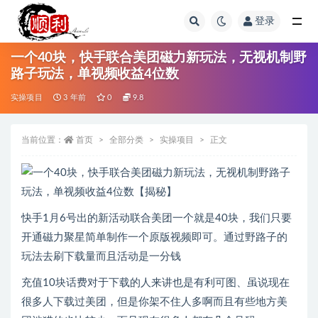
登录
全部
一个40块，快手联合美团磁力新玩法，无视机制野
路子玩法，单视频收益4位数
实操项目
3 年前
0
9.8
当前位置：
首页
全部分类
实操项目
正文
快手1月6号出的新活动联合美团一个就是40块，我们只要
开通磁力聚星简单制作一个原版视频即可。通过野路子的
玩法去刷下载量而且活动是一分钱
充值10块话费对于下载的人来讲也是有利可图、虽说现在
很多人下载过美团，但是你架不住人多啊而且有些地方美