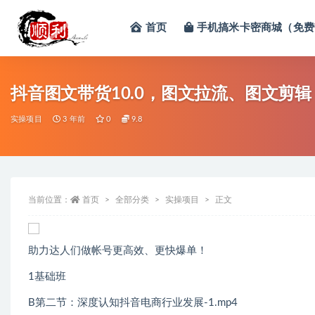
首页
手机搞米卡密商城（免费
全部
抖音图文带货10.0，图文拉流、图文剪
实操项目
3 年前
0
9.8
当前位置：
首页
全部分类
实操项目
正文
助‮达力‬人‮做们‬帐号更高效、‮快更‬爆单！
1基础班
B第二节：深度认知抖音电商行业发展-1.mp4