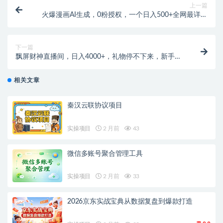
上一篇
火爆漫画AI生成，0粉授权，一个日入500+全网最详细
保姆级教程
下一篇
飘屏财神直播间，日入4000+，礼物停不下来，新手也
能操作
相关文章
秦汉云联协议项目
实操项目
2 月前
43
微信多账号聚合管理工具
实操项目
2 月前
33
2026京东实战宝典从数据复盘到爆款打造