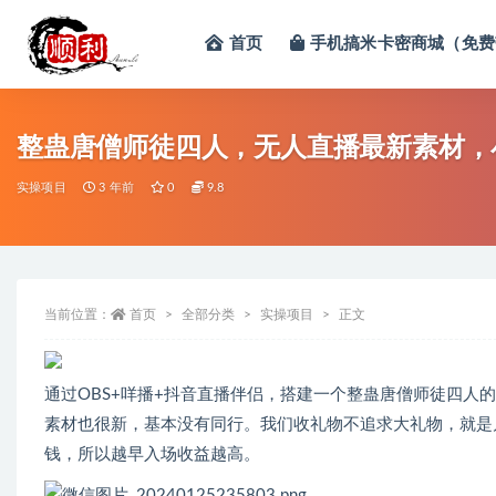
首页
手机搞米卡密商城（免费
全部
整蛊唐僧师徒四人，无人直播最新素材，小
实操项目
3 年前
0
9.8
当前位置：
首页
全部分类
实操项目
正文
通过OBS+咩播+抖音直播伴侣，搭建一个整蛊唐僧师徒四人
素材也很新，基本没有同行。我们收礼物不追求大礼物，就是
钱，所以越早入场收益越高。