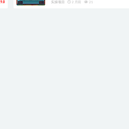
9.8
实操项目
2 月前
21