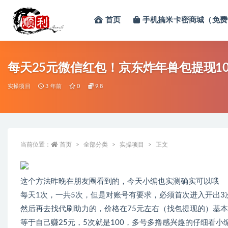
首页
手机搞米卡密商城（免费
全部
每天25元微信红包！京东炸年兽包提现1
实操项目
3 年前
0
9.8
当前位置：
首页
全部分类
实操项目
正文
这个方法昨晚在朋友圈看到的，今天小编也实测确实可以哦
每天1次，一共5次，但是对账号有要求，必须首次进入开出3
然后再去找代刷助力的，价格在75元左右（找包提现的）基本
等于自己赚25元，5次就是100，多号多撸感兴趣的仔细看小