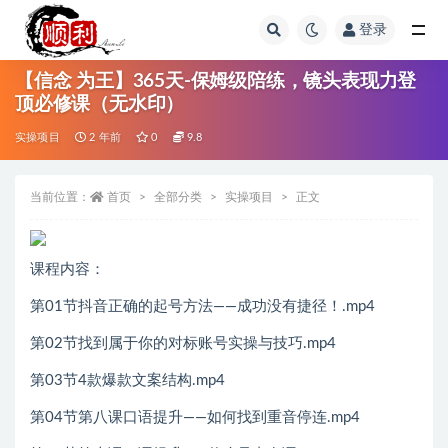
登录
全部
【信念 为王】365天-保姆级陪练，镜头表现力登
顶必修课（无水印）
实操项目
2 年前
0
9.8
当前位置：
首页
全部分类
实操项目
正文
课程内容：
第01节抖音正确的起号方法——成功没有捷径！.mp4
第02节找到属于你的对标账号实操与技巧.mp4
第03节4款爆款文案结构.mp4
第04节第八课口语提升——如何找到重音停连.mp4