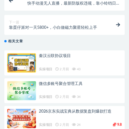
快手动漫无人直播，最新防版权违规，靠小铃铛日入
2000+
下一篇
靠蛋仔派对一天5800+，小白做磁力聚星轻松上手
相关文章
秦汉云联协议项目
实操项目
2 月前
43
微信多账号聚合管理工具
实操项目
2 月前
34
2026京东实战宝典从数据复盘到爆款打造
实操项目
2 月前
24
9.8