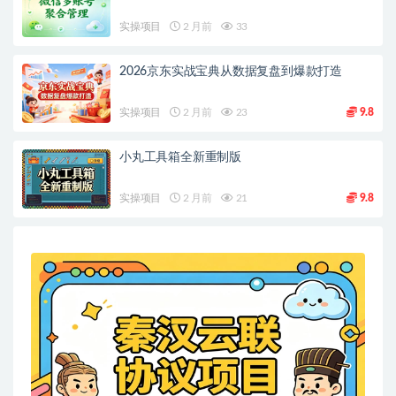
实操项目
2 月前
33
2026京东实战宝典从数据复盘到爆款打造
实操项目
2 月前
23
9.8
小丸工具箱全新重制版
实操项目
2 月前
21
9.8