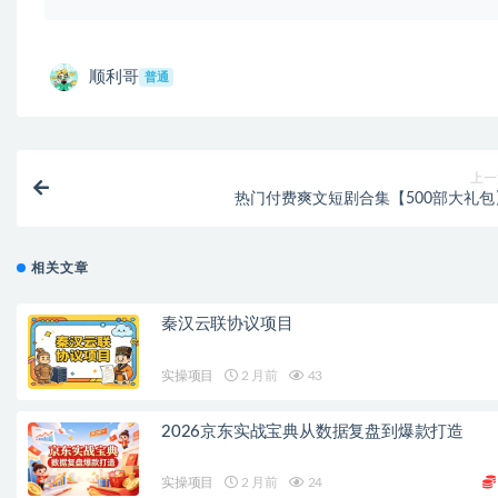
顺利哥
普通
上一
热门付费爽文短剧合集【500部大礼包
相关文章
秦汉云联协议项目
实操项目
2 月前
43
2026京东实战宝典从数据复盘到爆款打造
实操项目
2 月前
24