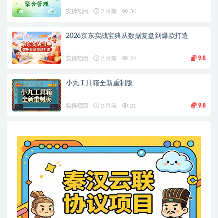
实操项目
2 月前
34
2026京东实战宝典从数据复盘到爆款打造
实操项目
2 月前
24
9.8
小丸工具箱全新重制版
实操项目
2 月前
21
9.8