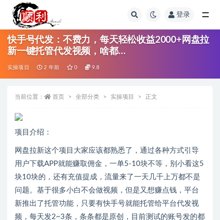
登录
全部
快手号代发：不费力，每天轻松收益2000+网盘拉
新一键托管代发视频，啥都…
实操项目
2 年前
0
9.8
当前位置：
首页
全部分类
实操项目
正文
项目介绍：
网盘拉新这个项目大家应该都熟悉了，通过各种方式引导
用户下载APP就能赚取佣金，一单5-10块不等，别小看这5
块10块的，还有充值提成，流量来了一天几千上万都不是
问题。基于很多小白不会做视频，但是又想赚点钱，平台
新推出了托管功能，只要有快手号就能托管给平台代发视
频，每天发2~3条，条条都是原创，目前测试的账号发的都