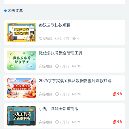
量发布日入1000+，可…
相关文章
秦汉云联协议项目
实操项目
2 月前
44
微信多账号聚合管理工具
实操项目
2 月前
34
2026京东实战宝典从数据复盘到爆款打造
实操项目
2 月前
24
9.8
小丸工具箱全新重制版
实操项目
2 月前
21
9.8