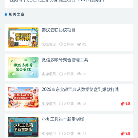
视频号手机无人直播-万象掘金项目（18节视频课）
相关文章
秦汉云联协议项目
实操项目
2 月前
43
微信多账号聚合管理工具
实操项目
2 月前
33
2026京东实战宝典从数据复盘到爆款打造
实操项目
2 月前
23
9.8
小丸工具箱全新重制版
实操项目
2 月前
21
9.8