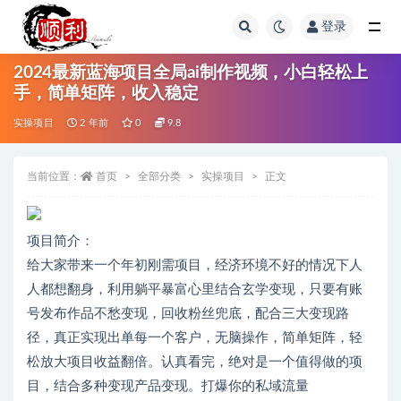
登录
全部
2024最新蓝海项目全局ai制作视频，小白轻松上
手，简单矩阵，收入稳定
实操项目
2 年前
0
9.8
当前位置：
首页
全部分类
实操项目
正文
项目简介：
给大家带来一个年初刚需项目，经济环境不好的情况下人
人都想翻身，利用躺平暴富心里结合玄学变现，只要有账
号发布作品不愁变现，回收粉丝兜底，配合三大变现路
径，真正实现出单每一个客户，无脑操作，简单矩阵，轻
松放大项目收益翻倍。认真看完，绝对是一个值得做的项
目，结合多种变现产品变现。打爆你的私域流量