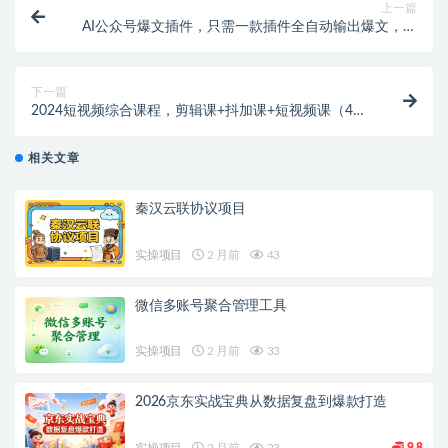
上一篇
AI公众号爆文插件，只需一款插件全自动输出爆文，矩
阵操作，月入3W+
下一篇
2024短视频综合课程，剪辑课+抖加课+短视频课（48
节）
相关文章
秦汉云联协议项目
实操项目
2 月前
43
微信多账号聚合管理工具
实操项目
2 月前
33
2026京东实战宝典从数据复盘到爆款打造
实操项目
2 月前
23
9.8