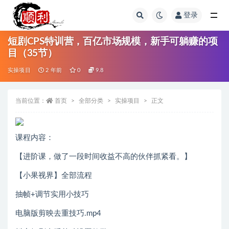
登录
全部
短剧CPS特训营，百亿市场规模，新手可躺赚的项
目（35节）
实操项目
2 年前
0
9.8
当前位置：
首页
全部分类
实操项目
正文
课程内容：
【进阶课，做了一段时间收益不高的伙伴抓紧看。】
【小果视界】全部流程
抽帧+调节实用小技巧
电脑版剪映去重技巧.mp4