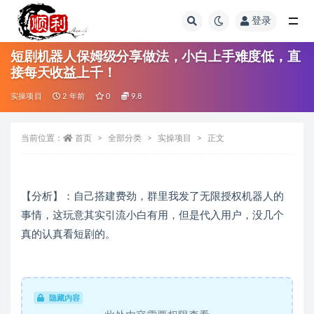
登录
全部
短剧机器人保姆级分享做法，小白上手难度低，直
接每天收益上千！
实操项目
2 年前
0
9.8
当前位置：
首页
全部分类
实操项目
正文
【分析】：自己搭建费劲，群里我发了无限授权机器人的
事情，这玩意其实引流小白有用，但是代入用户，没几个
真的认真看短剧的。
隐藏内容