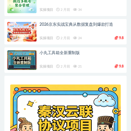
实操项目
2 月前
34
2026京东实战宝典从数据复盘到爆款打造
实操项目
2 月前
24
9.8
小丸工具箱全新重制版
实操项目
2 月前
21
9.8