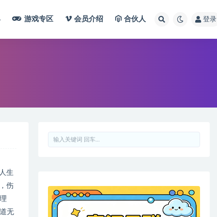
具
游戏专区
会员介绍
合伙人
登录
人生
，伤
理
道无