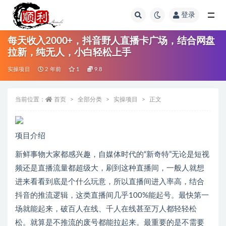
登录
全部
每天收入2000+，抖音野人直播卡广场，结合网盘
拉新，纯无人，小白轻松上手
实操项目
2 年前
1
9.8
当前位置：
首页
全部分类
实操项目
正文
项目介绍
新鲜事物大家都感兴趣，自媒体时代的“新奇特”无论是短视
频还是直播流量都超级大，刷到这种直播间，一般人就想
进来看看到底是个什么玩意，所以直播间进入率高，结合
抖音的推流逻辑，这类直播间几乎100%能起号。最快第一
场就能起来，破百人在线、千人在线甚至万人都轻轻松
松。就算是不推流的废号都能拉起来。最重要的是不需要