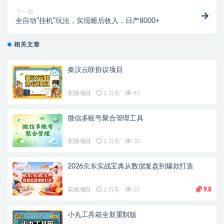
下一篇
全自动“挂机”玩法，实现睡后收入，日产8000+
相关文章
秦汉云联协议项目
实操项目
2 月前
43
微信多账号聚合管理工具
实操项目
2 月前
33
2026京东实战宝典从数据复盘到爆款打造
实操项目
2 月前
23
9.8
小丸工具箱全新重制版