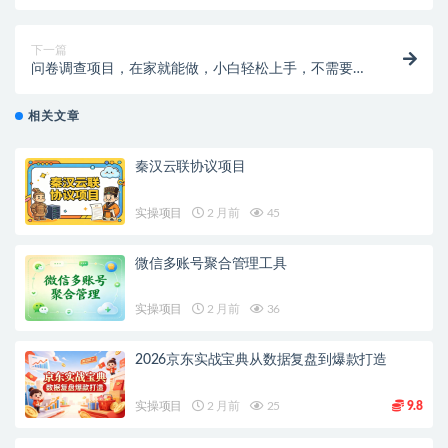
握，月入4500美刀
下一篇
问卷调查项目，在家就能做，小白轻松上手，不需要经
验，单号日均100-300…
相关文章
秦汉云联协议项目
实操项目
2 月前
45
微信多账号聚合管理工具
实操项目
2 月前
36
2026京东实战宝典从数据复盘到爆款打造
实操项目
2 月前
25
9.8