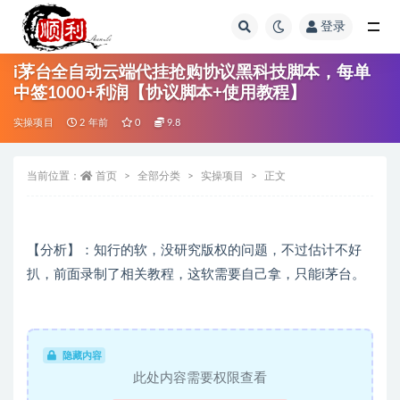
登录
全部
i茅台全自动云端代挂抢购协议黑科技脚本，每单
中签1000+利润【协议脚本+使用教程】
实操项目
2 年前
0
9.8
当前位置：
首页
全部分类
实操项目
正文
【分析】：知行的软，没研究版权的问题，不过估计不好
扒，前面录制了相关教程，这软需要自己拿，只能i茅台。
隐藏内容
此处内容需要权限查看