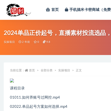
首页
手机搞米卡密商城（免费
全部
2024单品正价起号，直播素材投流选品，
实操项目
2 年前
0
9.8
当前位置：
首页
全部分类
实操项目
正文
课程目录
01011.如何养账号过网控.mp4
02022.单品起号方案如何选择.mp4