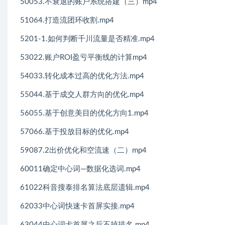
50053.不衰退的账户系统搭建（三）mp4
51064.打造流团环收割.mp4
5201-1.如何判断千川流量是否精准.mp4
53022.账户ROI盈亏平衡线的计算mp4
54033.转化成本过高的优化方法.mp4
55044.基于成交人群方向的优化.mp4
56055.基于创意美目的优化方向1.mp4
57066.基于投放目标的优化.mp4
59087.2出价优化和空流速（二）mp4
60011确定中心词—数据化选词.mp4
61022科音搜泰排名算法底层遗辑.mp4
62033中心词快速卡首屏实接.mp4
63044中心词卡首屏之后不掉排名.mp4