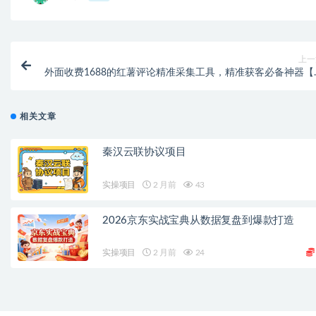
上一
外面收费1688的红薯评论精准采集工具，精准获客必备神器【
久脚本+使用教程
相关文章
秦汉云联协议项目
实操项目
2 月前
43
2026京东实战宝典从数据复盘到爆款打造
实操项目
2 月前
24