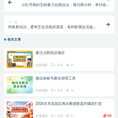
上一篇
小红书孕妇宝妈暴力拉新玩法，每日两小时，单日收益
500+
下一篇
闲鱼新玩法，爱奇艺会员低价渠道，各种影视会员低价
渠道详解
相关文章
秦汉云联协议项目
实操项目
2 月前
45
微信多账号聚合管理工具
实操项目
2 月前
36
2026京东实战宝典从数据复盘到爆款打造
实操项目
2 月前
25
9.8