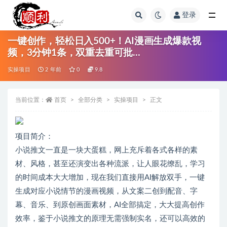
登录
全部
一键创作，轻松日入500+！AI漫画生成爆款视
频，3分钟1条，双重去重可批…
实操项目
2 年前
0
9.8
当前位置：
首页
全部分类
实操项目
正文
项目简介：
小说推文一直是一块大蛋糕，网上充斥着各式各样的素
材、风格，甚至还演变出各种流派，让人眼花缭乱，学习
的时间成本大大增加，现在我们直接用AI解放双手，一键
生成对应小说情节的漫画视频，从文案二创到配音、字
幕、音乐、到原创画面素材，AI全部搞定，大大提高创作
效率，鉴于小说推文的原理无需强制实名，还可以高效的