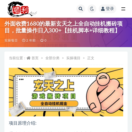
登录
全部
外面收费1680的最新玄天之上全自动挂机搬砖项
目，批量操作日入300+【挂机脚本+详细教程】
实操项目
2 年前
0
当前位置：
首页
全部分类
实操项目
正文
项目原理介绍: