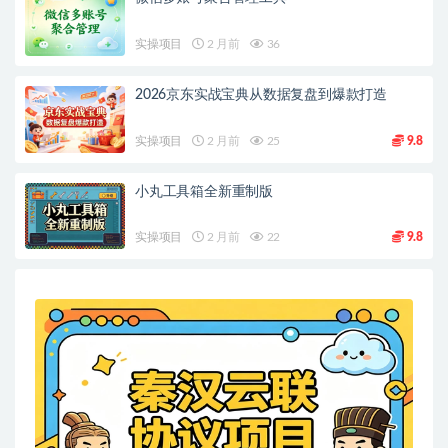
实操项目
2 月前
36
2026京东实战宝典从数据复盘到爆款打造
实操项目
2 月前
25
9.8
小丸工具箱全新重制版
实操项目
2 月前
22
9.8