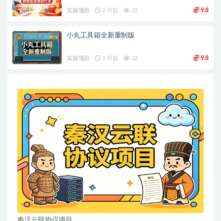
实操项目
2 月前
25
9.8
小丸工具箱全新重制版
实操项目
2 月前
22
9.8
秦汉云联协议项目