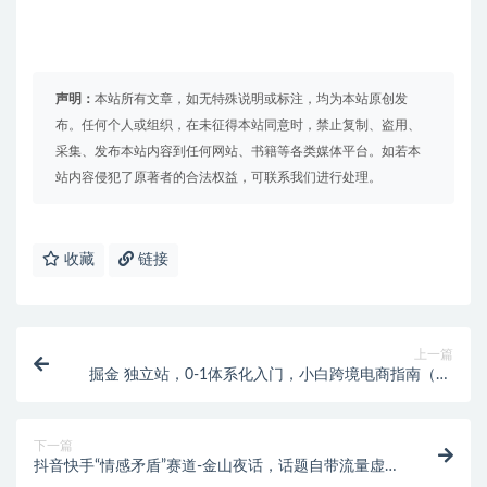
声明：
本站所有文章，如无特殊说明或标注，均为本站原创发
布。任何个人或组织，在未征得本站同意时，禁止复制、盗用、
采集、发布本站内容到任何网站、书籍等各类媒体平台。如若本
站内容侵犯了原著者的合法权益，可联系我们进行处理。
收藏
链接
上一篇
掘金 独立站，0-1体系化入门，小白跨境电商指南（11
节视频课）
下一篇
抖音快手“情感矛盾”赛道-金山夜话，话题自带流量虚拟
变现-附200G资料