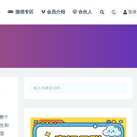
具
游戏专区
会员介绍
合伙人
登录
于整个
学生和
需